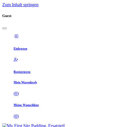
Zum Inhalt springen
Guest
Einloggen
Registrieren
Mein Warenkorb
(
0
)
Meine Wunschliste
(
0
)