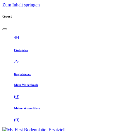
Zum Inhalt springen
Guest
Einloggen
Registrieren
Mein Warenkorb
(
0
)
Meine Wunschliste
(
0
)