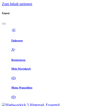
Zum Inhalt springen
Guest
Einloggen
Registrieren
Mein Warenkorb
(
0
)
Meine Wunschliste
(
0
)