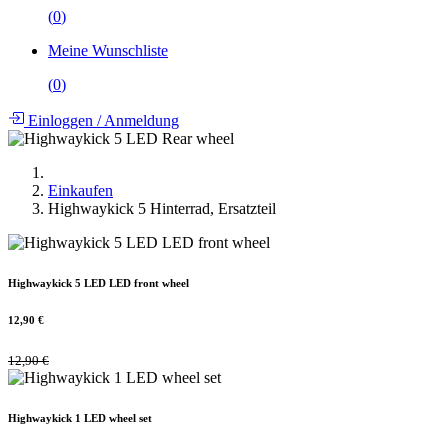
(
0
)
Meine Wunschliste
(
0
)
Einloggen
/
Anmeldung
Einkaufen
Highwaykick 5 Hinterrad, Ersatzteil
Highwaykick 5 LED LED front wheel
12,90
€
12,90
€
Highwaykick 1 LED wheel set