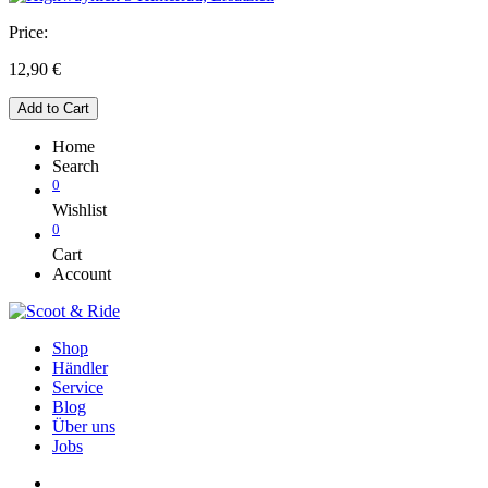
Price:
12,90
€
Add to Cart
Home
Search
0
Wishlist
0
Cart
Account
Shop
Händler
Service
Blog
Über uns
Jobs