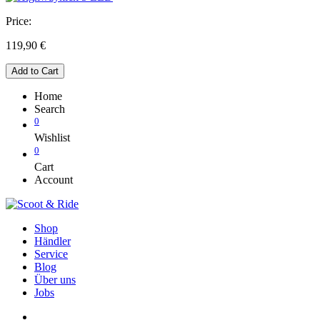
Price:
119,90
€
Add to Cart
Home
Search
0
Wishlist
0
Cart
Account
Shop
Händler
Service
Blog
Über uns
Jobs