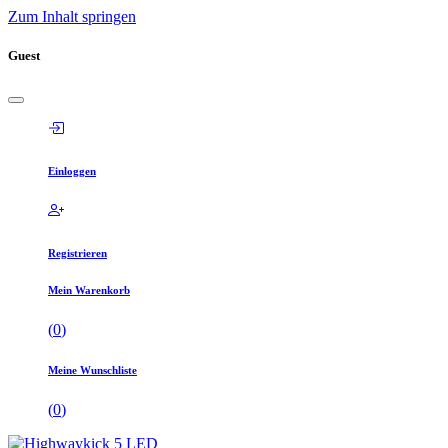
Zum Inhalt springen
Guest
Einloggen
Registrieren
Mein Warenkorb
(
0
)
Meine Wunschliste
(
0
)