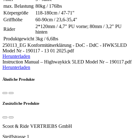
max. Belastung
80kg / 176lbs
Körpergröße
118-180cm / 47-71"
Griffhöhe
60-90cm / 23,6-35,4"
2*120mm / 4,7" PU vorne; 80mm / 3,2" PU
Räder
hinten
Produktgewicht
3kg / 6,6lbs
250113_EG Konformitätserklärung - DoC - DdC - HWK5LED
Model Nr - 190117 - 13 01 2025.pdf
Herunterladen
Instruction Manual – Highwaykick 5LED Model Nr – 190117.pdf
Herunterladen
Ähnliche Produkte
Zusätzliche Produkte
Scoot & Ride VERTRIEBS GmbH
Steiffstrasse 1