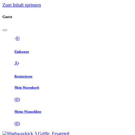
Zum Inhalt springen
Guest
Einloggen
Registrieren
Mein Warenkorb
(
0
)
Meine Wunschliste
(
0
)