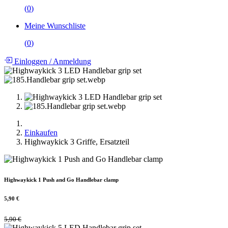
(
0
)
Meine Wunschliste
(
0
)
Einloggen
/
Anmeldung
Einkaufen
Highwaykick 3 Griffe, Ersatzteil
Highwaykick 1 Push and Go Handlebar clamp
5,90
€
5,90
€