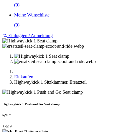
(
0
)
Meine Wunschliste
(
0
)
Einloggen
/
Anmeldung
Einkaufen
Highwaykick 1 Sitzklammer, Ersatzteil
Highwaykick 1 Push and Go Seat clamp
5,90
€
5,90
€