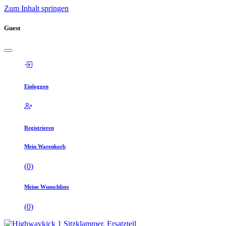
Zum Inhalt springen
Guest
Einloggen
Registrieren
Mein Warenkorb
(
0
)
Meine Wunschliste
(
0
)