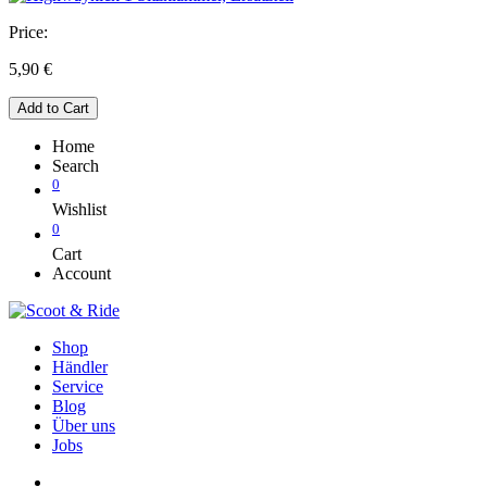
Price:
5,90
€
Add to Cart
Home
Search
0
Wishlist
0
Cart
Account
Shop
Händler
Service
Blog
Über uns
Jobs