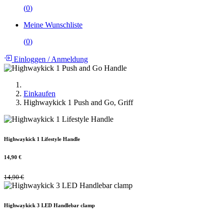
(
0
)
Meine Wunschliste
(
0
)
Einloggen
/
Anmeldung
Einkaufen
Highwaykick 1 Push and Go, Griff
Highwaykick 1 Lifestyle Handle
14,90
€
14,90
€
Highwaykick 3 LED Handlebar clamp