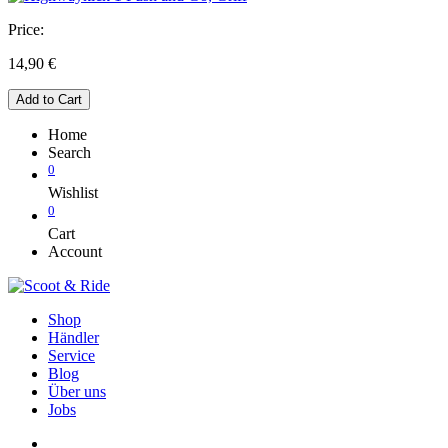
Price:
14,90
€
Add to Cart
Home
Search
0
Wishlist
0
Cart
Account
Shop
Händler
Service
Blog
Über uns
Jobs