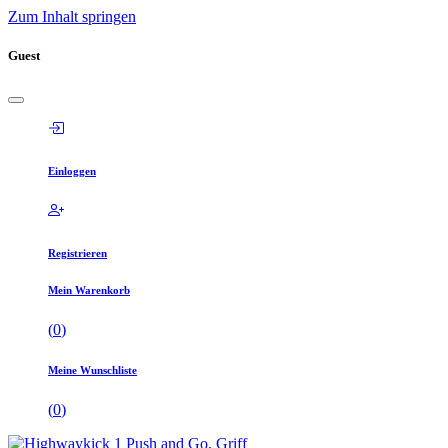
Zum Inhalt springen
Guest
Einloggen
Registrieren
Mein Warenkorb
(
0
)
Meine Wunschliste
(
0
)