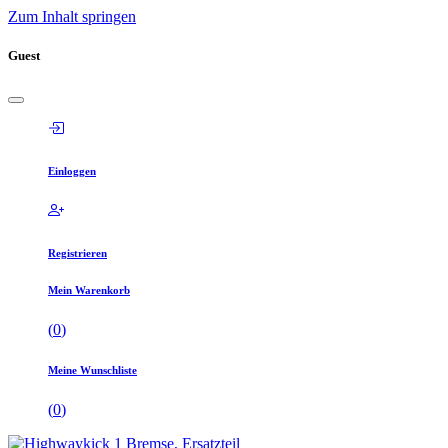
Zum Inhalt springen
Guest
Einloggen
Registrieren
Mein Warenkorb
(
0
)
Meine Wunschliste
(
0
)