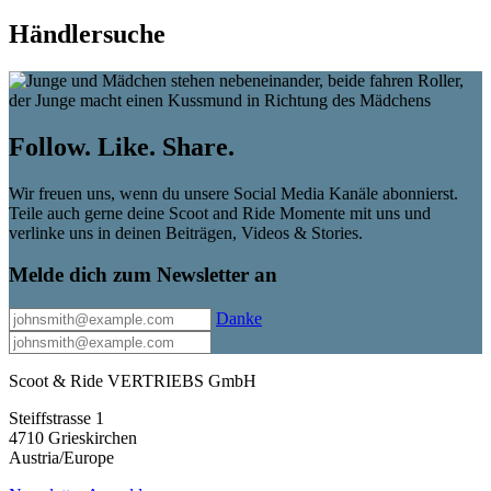
Händlersuche
Follow. Like. Share.
Wir freuen uns, wenn du unsere Social Media Kanäle abonnierst.
Teile auch gerne deine Scoot and Ride Momente mit uns und
verlinke uns in deinen Beiträgen, Videos & Stories.
Melde dich zum Newsletter an
Danke
Scoot & Ride VERTRIEBS GmbH
Steiffstrasse 1
4710 Grieskirchen
Austria/Europe