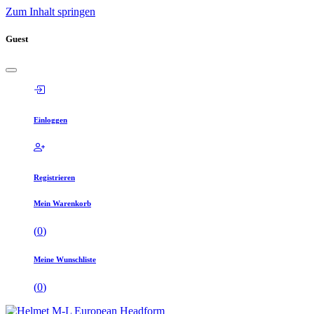
Zum Inhalt springen
Guest
Einloggen
Registrieren
Mein Warenkorb
(
0
)
Meine Wunschliste
(
0
)