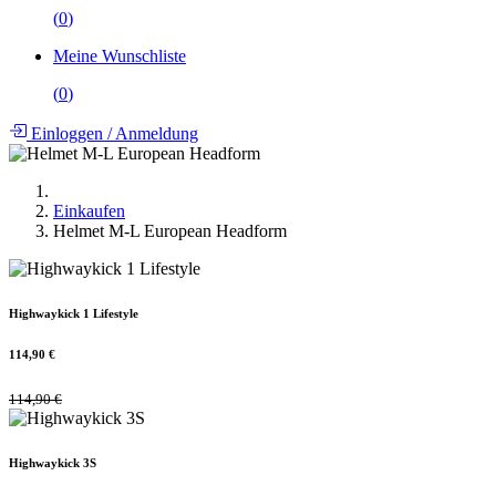
(
0
)
Meine Wunschliste
(
0
)
Einloggen
/
Anmeldung
Einkaufen
Helmet M-L European Headform
Highwaykick 1 Lifestyle
114,90
€
114,90
€
Highwaykick 3S