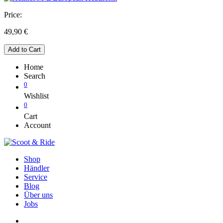
Price:
49,90
€
Add to Cart
Home
Search
0
Wishlist
0
Cart
Account
Shop
Händler
Service
Blog
Über uns
Jobs