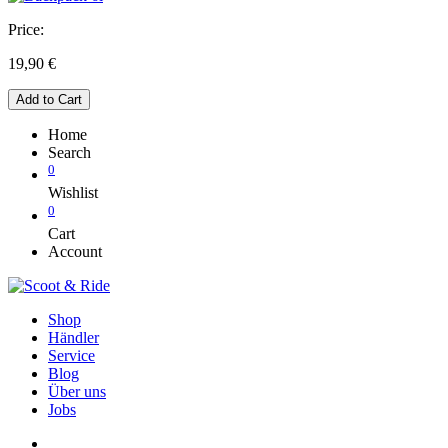
Price:
19,90
€
Add to Cart
Home
Search
0
Wishlist
0
Cart
Account
Shop
Händler
Service
Blog
Über uns
Jobs