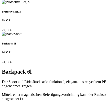
Protective Set, S
29,90
€
29,90
€
Backpack 9l
24,90
€
24,90
€
Backpack 6l
Der Scoot and Ride-Rucksack: funktional, elegant, aus recyceltem P
angenehmes Tragen.
Mittels einer magnetischen Befestigungsvorrichtung kann der Rucksa
ausgestattet ist.