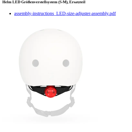
Helm LED Größenverstellsystem (S-M), Ersatzteil
assembly-instructions_LED-size-adjuster-assembly.pdf