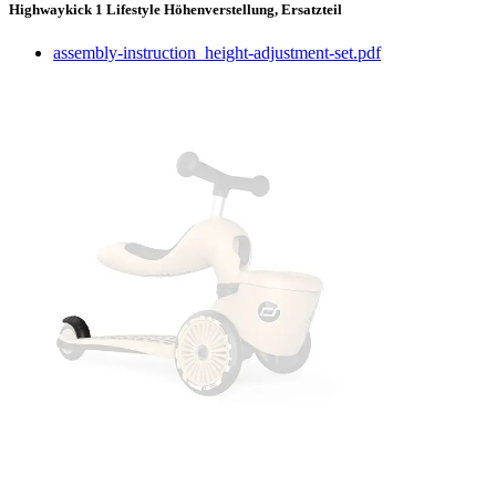
Highwaykick 1 Lifestyle Höhenverstellung, Ersatzteil
assembly-instruction_height-adjustment-set.pdf