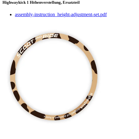
Highwaykick 1 Höhenverstellung, Ersatzteil
assembly-instruction_height-adjustment-set.pdf