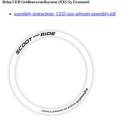
Helm LED Größenverstellsystem (XXS-S), Ersatzteil
assembly-instructions_LED-size-adjuster-assembly.pdf