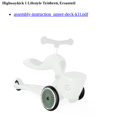
Highwaykick 1 Lifestyle Trittbrett, Ersatzteil
assembly-instruction_upper-deck-k1l.pdf