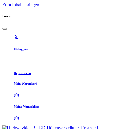
Zum Inhalt springen
Guest
Einloggen
Registrieren
Mein Warenkorb
(
0
)
Meine Wunschliste
(
0
)