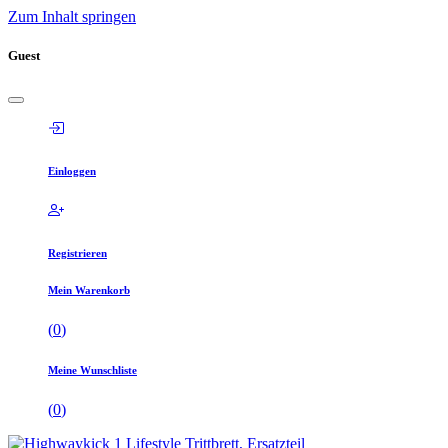
Zum Inhalt springen
Guest
Einloggen
Registrieren
Mein Warenkorb
(
0
)
Meine Wunschliste
(
0
)