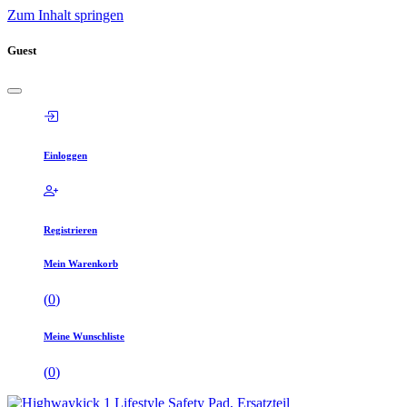
Zum Inhalt springen
Guest
Einloggen
Registrieren
Mein Warenkorb
(
0
)
Meine Wunschliste
(
0
)