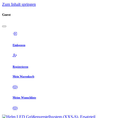
Zum Inhalt springen
Guest
Einloggen
Registrieren
Mein Warenkorb
(
0
)
Meine Wunschliste
(
0
)