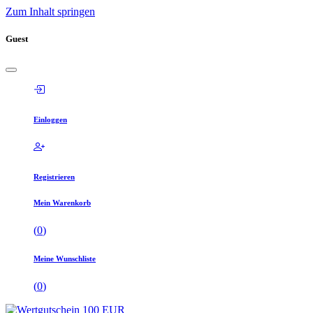
Zum Inhalt springen
Guest
Einloggen
Registrieren
Mein Warenkorb
(
0
)
Meine Wunschliste
(
0
)